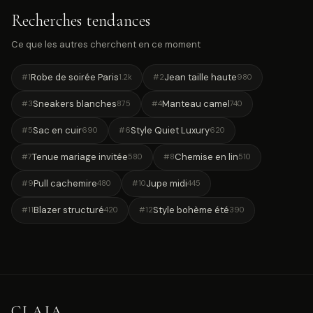
Recherches tendances
Ce que les autres cherchent en ce moment
Robe de soirée Paris
Jean taille haute
#1
1.2k
#2
980
Sneakers blanches
Manteau camel
#3
875
#4
740
Sac en cuir
Style Quiet Luxury
#5
690
#6
620
Tenue mariage invitée
Chemise en lin
#7
580
#8
510
Pull cachemire
Jupe midi
#9
480
#10
445
Blazer structuré
Style bohème été
#11
420
#12
390
CLAIA