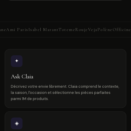
e
Ami Paris
Isabel Marant
Toteme
Rouje
Veja
Polène
Officine 
✦
Ask Claia
Décrivez votre envie librement. Claia comprend le contexte,
la saison, l'occasion et sélectionne les pièces parfaites
parmi 1M de produits.
◈