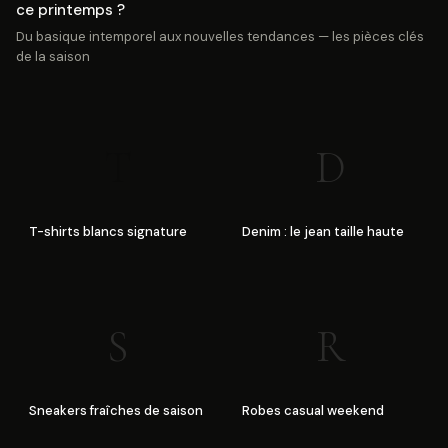
ce printemps ?
Du basique intemporel aux nouvelles tendances — les pièces clés
de la saison
T
D
T-shirts blancs signature
Denim : le jean taille haute
S
R
Sneakers fraîches de saison
Robes casual weekend